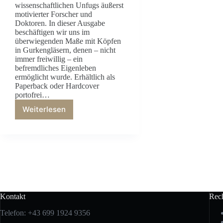
wissenschaftlichen Unfugs äußerst
motivierter Forscher und
Doktoren. In dieser Ausgabe
beschäftigen wir uns im
überwiegenden Maße mit Köpfen
in Gurkengläsern, denen – nicht
immer freiwillig – ein
befremdliches Eigenleben
ermöglicht wurde. Erhältlich als
Paperback oder Hardcover
portofrei…
Weiterlesen
HAMMER
of
SCIENCE
01
Kontakt
Rech
Telefon: +43 699 1924 9356