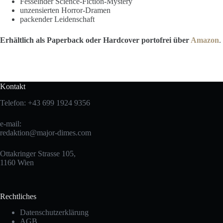
Fesselnder Science-Fiction-Mystery
unzensierten Horror-Dramen
packender Leidenschaft
Erhältlich als Paperback oder Hardcover portofrei über
Amazon
.
Kontakt
Telefon: +43 699 1924 9356
e-mail:
redaktion@major-dimes.com
Ottakringer Strasse 105,
1160 Wien
Rechtliches
Datenschutzerklärung
AGB