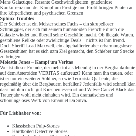
Mans Galactique. Rasante Geschwindigkeiten, gnadenlose
Konkurrenz und der Kampf um Prestige und Profit bringen Piloten an
ihre körperlichen und psychischen Grenzen
Sphinx Troubles
Der Schieber ist ein Meister seines Fachs – ein skrupelloser
Schmuggler, der sich mit seinem humanoiden Frenchie durch die
Galaxie windet und überall seine Geschäfte macht. Ob illegale Waren,
gestohlene Relikte oder zwielichtige Deals – nichts ist ihm fremd.
Doch Sheriff Lead Maxwell, ein abgehalfterter aber erbarmungsloser
Gesetzeshüter, hat es sich uzm Ziel gemacht, den Schieber zur Strecke
zu bringen.
Molestia Jones – Kampf um Veritas
Wer ist dieser Fremde, der mehr tot als lebendig in der Bergbaukolonie
auf dem Asteroiden VERITAS aufkreuzt? Kann man ihn trauen, oder
ist er nur ein weiterer Söldner, so wie Terrorista Qs Leute, die
regelmäßig über die Bergbauern herfallen? Jedenfalls wird schnell klar,
dass mit ihm nicht gut Kirschen essen ist und Witwe Cancel Black das
Trauerjahr wohl nicht einhalten wird. Ein dramatisches und
schonungsloses Werk von Emanuel Da Silva.
Für Liebhaber von:
Klassischen Pulp-Stories
Hardboiled Detective Stories